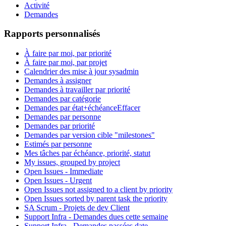
Activité
Demandes
Rapports personnalisés
À faire par moi, par priorité
À faire par moi, par projet
Calendrier des mise à jour sysadmin
Demandes à assigner
Demandes à travailler par priorité
Demandes par catégorie
Demandes par état+échéance
Effacer
Demandes par personne
Demandes par priorité
Demandes par version cible "milestones"
Estimés par personne
Mes tâches par échéance, priorité, statut
My issues, grouped by project
Open Issues - Immediate
Open Issues - Urgent
Open Issues not assigned to a client by priority
Open Issues sorted by parent task the priority
SA Scrum - Projets de dev Client
Support Infra - Demandes dues cette semaine
Support Infra - Demandes passées date