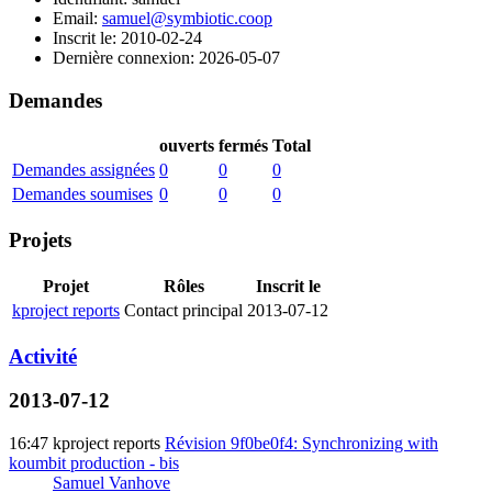
Email:
samuel@symbiotic.coop
Inscrit le: 2010-02-24
Dernière connexion: 2026-05-07
Demandes
ouverts
fermés
Total
Demandes assignées
0
0
0
Demandes soumises
0
0
0
Projets
Projet
Rôles
Inscrit le
kproject reports
Contact principal
2013-07-12
Activité
2013-07-12
16:47
kproject reports
Révision 9f0be0f4: Synchronizing with
koumbit production - bis
Samuel Vanhove