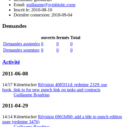
Email:
guillaume@symbiotic.coop
Inscrit le: 2010-08-10
Dernière connexion: 2018-09-04
Demandes
ouverts
fermés
Total
Demandes assignées
0
0
0
Demandes soumises
0
0
0
Activité
2011-06-08
14:57
Ktimetracker
Révision 4085f11d: redmine 2329: use
hook_link to for new punch link on tasks and contracts
Guillaume Boudrias
2011-04-29
14:14
Ktimetracker
Révision 6961bf60: add a title to punch edition
page (redmine 3476)
Guillaume Boudrias