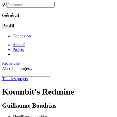
⚲
Général
Profil
Connexion
Accueil
Projets
Recherche
:
Aller à un projet...
Tous les projets
Koumbit's Redmine
Guillaume Boudrias
Identifiant: gboudrias