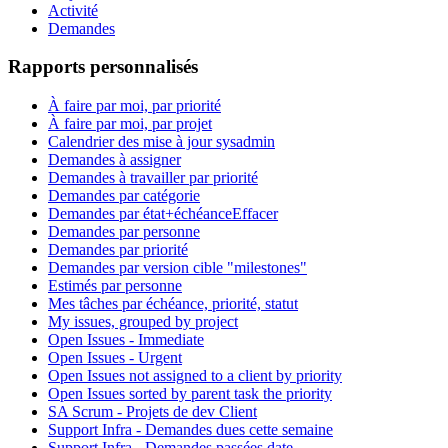
Activité
Demandes
Rapports personnalisés
À faire par moi, par priorité
À faire par moi, par projet
Calendrier des mise à jour sysadmin
Demandes à assigner
Demandes à travailler par priorité
Demandes par catégorie
Demandes par état+échéance
Effacer
Demandes par personne
Demandes par priorité
Demandes par version cible "milestones"
Estimés par personne
Mes tâches par échéance, priorité, statut
My issues, grouped by project
Open Issues - Immediate
Open Issues - Urgent
Open Issues not assigned to a client by priority
Open Issues sorted by parent task the priority
SA Scrum - Projets de dev Client
Support Infra - Demandes dues cette semaine
Support Infra - Demandes passées date