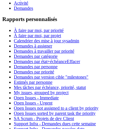
Activité
Demandes
Rapports personnalisés
À faire par moi, par priorité
À faire par moi, par projet
Calendrier des mise à jour sysadmin
Demandes à assigner
Demandes à travailler par priorité
Demandes par catégorie
Demandes par état+échéance
Effacer
Demandes par personne
Demandes par priorité
Demandes par version cible "milestones"
Estimés par personne
Mes tâches par échéance, priorité, statut
My issues, grouped by project
Open Issues - Immediate
Open Issues - Urgent
Open Issues not assigned to a client by priority
Open Issues sorted by parent task the priority
SA Scrum - Projets de dev Client
Support Infra - Demandes dues cette semaine
Support Infra - Demandes passées date