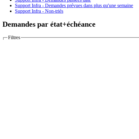
Support Infra - Demandes prévues dans plus qu'une semaine
Support Infra - Non-triés
Demandes par état+échéance
Filtres
Options
Colonnes
Colonnes disponibles
Grouper par
Afficher
Description
Dernières notes
Totaux
Temps estimé
Temps passé
RT ticket
Poi