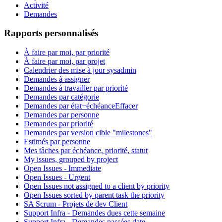
Activité
Demandes
Rapports personnalisés
À faire par moi, par priorité
À faire par moi, par projet
Calendrier des mise à jour sysadmin
Demandes à assigner
Demandes à travailler par priorité
Demandes par catégorie
Demandes par état+échéance
Effacer
Demandes par personne
Demandes par priorité
Demandes par version cible "milestones"
Estimés par personne
Mes tâches par échéance, priorité, statut
My issues, grouped by project
Open Issues - Immediate
Open Issues - Urgent
Open Issues not assigned to a client by priority
Open Issues sorted by parent task the priority
SA Scrum - Projets de dev Client
Support Infra - Demandes dues cette semaine
Support Infra - Demandes passées date