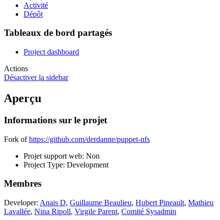
Activité
Dépôt
Tableaux de bord partagés
Project dashboard
Actions
Désactiver la sidebar
Aperçu
Informations sur le projet
Fork of
https://github.com/derdanne/puppet-nfs
Projet support web
: Non
Project Type
: Development
Membres
Developer:
Anais D
,
Guillaume Beaulieu
,
Hubert Pineault
,
Mathieu
Lavallée
,
Nina Ripoll
,
Virgile Parent
,
Comité Sysadmin