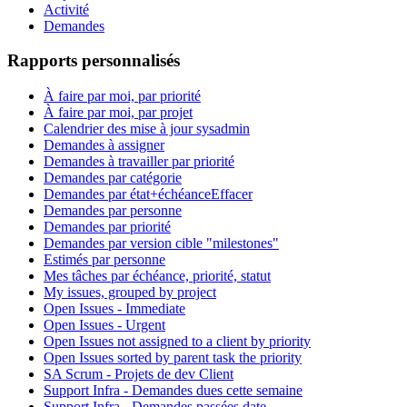
Activité
Demandes
Rapports personnalisés
À faire par moi, par priorité
À faire par moi, par projet
Calendrier des mise à jour sysadmin
Demandes à assigner
Demandes à travailler par priorité
Demandes par catégorie
Demandes par état+échéance
Effacer
Demandes par personne
Demandes par priorité
Demandes par version cible "milestones"
Estimés par personne
Mes tâches par échéance, priorité, statut
My issues, grouped by project
Open Issues - Immediate
Open Issues - Urgent
Open Issues not assigned to a client by priority
Open Issues sorted by parent task the priority
SA Scrum - Projets de dev Client
Support Infra - Demandes dues cette semaine
Support Infra - Demandes passées date