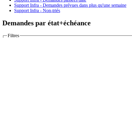
Support Infra - Demandes prévues dans plus qu'une semaine
Support Infra - Non-triés
Demandes par état+échéance
Filtres
Options
Colonnes
Colonnes disponibles
Grouper par
Afficher
Description
Dernières notes
Totaux
Temps estimé
Temps passé
RT ticket
Poi