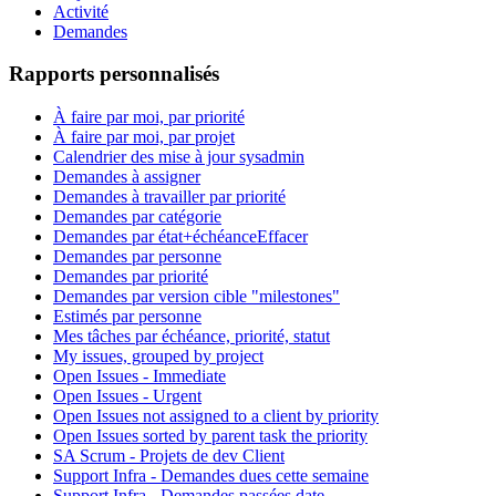
Activité
Demandes
Rapports personnalisés
À faire par moi, par priorité
À faire par moi, par projet
Calendrier des mise à jour sysadmin
Demandes à assigner
Demandes à travailler par priorité
Demandes par catégorie
Demandes par état+échéance
Effacer
Demandes par personne
Demandes par priorité
Demandes par version cible "milestones"
Estimés par personne
Mes tâches par échéance, priorité, statut
My issues, grouped by project
Open Issues - Immediate
Open Issues - Urgent
Open Issues not assigned to a client by priority
Open Issues sorted by parent task the priority
SA Scrum - Projets de dev Client
Support Infra - Demandes dues cette semaine
Support Infra - Demandes passées date