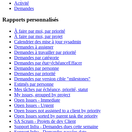
Activité
Demandes
Rapports personnalisés
À faire par moi, par priorité
À faire par moi, par projet
Calendrier des mise à jour sysadmin
Demandes à assigner
Demandes à travailler par priorité
Demandes par catégorie
Demandes par état+échéance
Effacer
Demandes par personne
Demandes par priorité
Demandes par version cible "milestones"
Estimés par personne
Mes tâches par échéance, priorité, statut
My issues, grouped by project
Open Issues - Immediate
Open Issues - Urgent
Open Issues not assigned to a client by priority
Open Issues sorted by parent task the priority
SA Scrum - Projets de dev Client
Support Infra - Demandes dues cette semaine
Support Infra - Demandes passées date