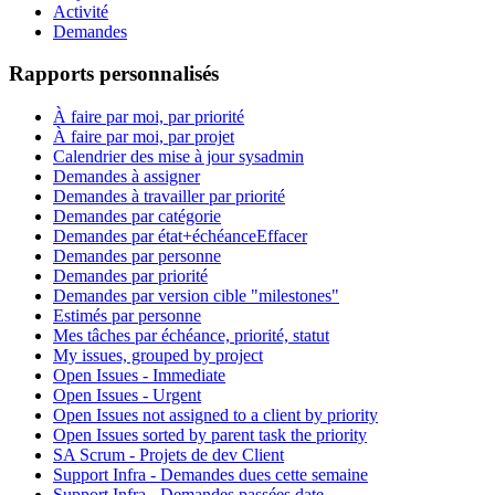
Activité
Demandes
Rapports personnalisés
À faire par moi, par priorité
À faire par moi, par projet
Calendrier des mise à jour sysadmin
Demandes à assigner
Demandes à travailler par priorité
Demandes par catégorie
Demandes par état+échéance
Effacer
Demandes par personne
Demandes par priorité
Demandes par version cible "milestones"
Estimés par personne
Mes tâches par échéance, priorité, statut
My issues, grouped by project
Open Issues - Immediate
Open Issues - Urgent
Open Issues not assigned to a client by priority
Open Issues sorted by parent task the priority
SA Scrum - Projets de dev Client
Support Infra - Demandes dues cette semaine
Support Infra - Demandes passées date