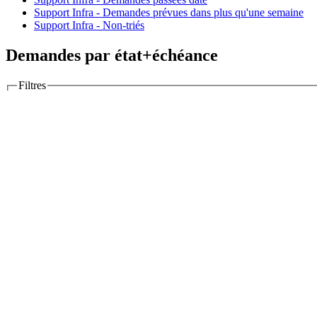
Support Infra - Demandes prévues dans plus qu'une semaine
Support Infra - Non-triés
Demandes par état+échéance
Filtres
Options
Colonnes
Colonnes disponibles
Grouper par
Afficher
Description
Dernières notes
Totaux
Temps estimé
Temps passé
RT ticket
Poi