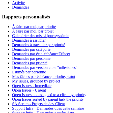
Activité
Demandes
Rapports personnalisés
À faire par moi, par priorité
À faire par moi, par projet
Calendrier des mise à jour sysadmin
Demandes à assigner
Demandes à travailler par priorité
Demandes par catégorie
Demandes par état+échéance
Effacer
Demandes par personne
Demandes par priorité
Demandes par version cible "milestones"
Estimés par personne
Mes tâches par échéance, priorité, statut
My issues, grouped by project
Open Issues - Immediate
Open Issues - Urgent
Open Issues not assigned to a client by priority
Open Issues sorted by parent task the priority
SA Scrum - Projets de dev Client
Support Infra - Demandes dues cette semaine
Support Infra - Demandes passées date