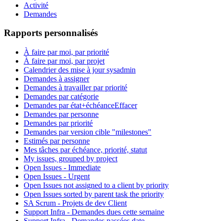
Activité
Demandes
Rapports personnalisés
À faire par moi, par priorité
À faire par moi, par projet
Calendrier des mise à jour sysadmin
Demandes à assigner
Demandes à travailler par priorité
Demandes par catégorie
Demandes par état+échéance
Effacer
Demandes par personne
Demandes par priorité
Demandes par version cible "milestones"
Estimés par personne
Mes tâches par échéance, priorité, statut
My issues, grouped by project
Open Issues - Immediate
Open Issues - Urgent
Open Issues not assigned to a client by priority
Open Issues sorted by parent task the priority
SA Scrum - Projets de dev Client
Support Infra - Demandes dues cette semaine
Support Infra - Demandes passées date