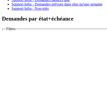
Support Infra - Demandes prévues dans plus qu'une semaine
Support Infra - Non-triés
Demandes par état+échéance
Filtres
Options
Colonnes
Colonnes disponibles
Grouper par
Afficher
Description
Dernières notes
Totaux
Temps estimé
Temps passé
RT ticket
Poi