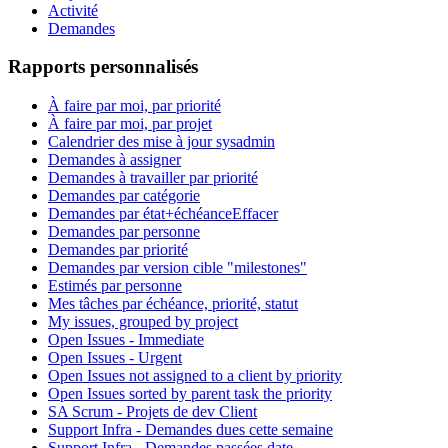
Activité
Demandes
Rapports personnalisés
À faire par moi, par priorité
À faire par moi, par projet
Calendrier des mise à jour sysadmin
Demandes à assigner
Demandes à travailler par priorité
Demandes par catégorie
Demandes par état+échéance
Effacer
Demandes par personne
Demandes par priorité
Demandes par version cible "milestones"
Estimés par personne
Mes tâches par échéance, priorité, statut
My issues, grouped by project
Open Issues - Immediate
Open Issues - Urgent
Open Issues not assigned to a client by priority
Open Issues sorted by parent task the priority
SA Scrum - Projets de dev Client
Support Infra - Demandes dues cette semaine
Support Infra - Demandes passées date