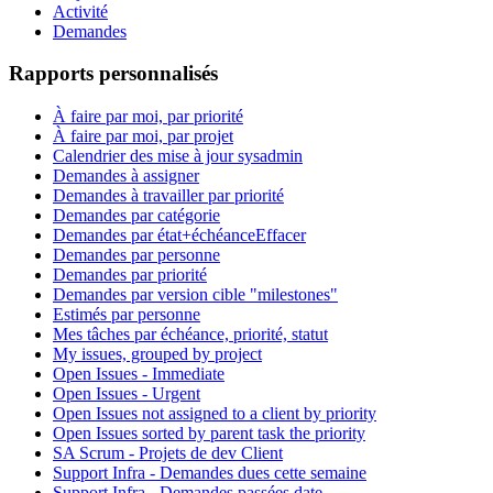
Activité
Demandes
Rapports personnalisés
À faire par moi, par priorité
À faire par moi, par projet
Calendrier des mise à jour sysadmin
Demandes à assigner
Demandes à travailler par priorité
Demandes par catégorie
Demandes par état+échéance
Effacer
Demandes par personne
Demandes par priorité
Demandes par version cible "milestones"
Estimés par personne
Mes tâches par échéance, priorité, statut
My issues, grouped by project
Open Issues - Immediate
Open Issues - Urgent
Open Issues not assigned to a client by priority
Open Issues sorted by parent task the priority
SA Scrum - Projets de dev Client
Support Infra - Demandes dues cette semaine
Support Infra - Demandes passées date