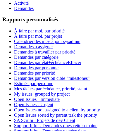
Activité
Demandes
Rapports personnalisés
À faire par moi, par priorité
À faire par moi, par projet
Calendrier des mise à jour sysadmin
Demandes à assigner
Demandes à travailler par priorité
Demandes par catégorie
Demandes par état+échéance
Effacer
Demandes par personne
Demandes par priorité
Demandes par version cible "milestones"
Estimés par personne
Mes tâches par échéance, priorité, statut
My issues, grouped by project
Open Issues - Immediate
Open Issues - Urgent
Open Issues not assigned to a client by priority
Open Issues sorted by parent task the priority
SA Scrum - Projets de dev Client
Support Infra - Demandes dues cette semaine
Support Infra - Demandes passées date