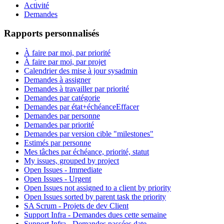
Activité
Demandes
Rapports personnalisés
À faire par moi, par priorité
À faire par moi, par projet
Calendrier des mise à jour sysadmin
Demandes à assigner
Demandes à travailler par priorité
Demandes par catégorie
Demandes par état+échéance
Effacer
Demandes par personne
Demandes par priorité
Demandes par version cible "milestones"
Estimés par personne
Mes tâches par échéance, priorité, statut
My issues, grouped by project
Open Issues - Immediate
Open Issues - Urgent
Open Issues not assigned to a client by priority
Open Issues sorted by parent task the priority
SA Scrum - Projets de dev Client
Support Infra - Demandes dues cette semaine
Support Infra - Demandes passées date