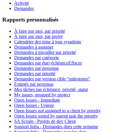
Activité
Demandes
Rapports personnalisés
À faire par moi, par priorité
À faire par moi, par projet
Calendrier des mise à jour sysadmin
Demandes à assigner
Demandes à travailler par priorité
Demandes par catégorie
Demandes par état+échéance
Effacer
Demandes par personne
Demandes par priorité
Demandes par version cible "milestones"
Estimés par personne
Mes tâches par échéance, priorité, statut
My issues, grouped by project
Open Issues - Immediate
Open Issues - Urgent
Open Issues not assigned to a client by priority
Open Issues sorted by parent task the priority
SA Scrum - Projets de dev Client
Support Infra - Demandes dues cette semaine
Support Infra - Demandes passées date