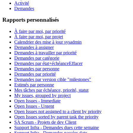
Activité
Demandes
Rapports personnalisés
À faire par moi, par priorité
À faire par moi, par projet
Calendrier des mise à jour sysadmin
Demandes à assigner
Demandes à travailler par priorité
Demandes par catégorie
Demandes par état+échéance
Effacer
Demandes par personne
Demandes par priorité
Demandes par version cible "milestones"
Estimés par personne
Mes tâches par échéance, priorité, statut
My issues, grouped by project
Open Issues - Immediate
Open Issues - Urgent
Open Issues not assigned to a client by priority
Open Issues sorted by parent task the priority
SA Scrum - Projets de dev Client
Support Infra - Demandes dues cette semaine
Support Infra - Demandes passées date