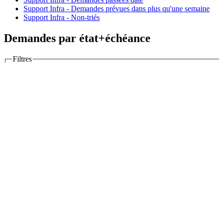
Support Infra - Demandes prévues dans plus qu'une semaine
Support Infra - Non-triés
Demandes par état+échéance
Filtres
Options
Colonnes
Colonnes disponibles
Grouper par
Afficher
Description
Dernières notes
Totaux
Temps estimé
Temps passé
RT ticket
Poi