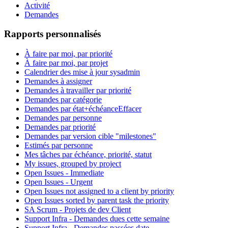
Activité
Demandes
Rapports personnalisés
À faire par moi, par priorité
À faire par moi, par projet
Calendrier des mise à jour sysadmin
Demandes à assigner
Demandes à travailler par priorité
Demandes par catégorie
Demandes par état+échéance
Effacer
Demandes par personne
Demandes par priorité
Demandes par version cible "milestones"
Estimés par personne
Mes tâches par échéance, priorité, statut
My issues, grouped by project
Open Issues - Immediate
Open Issues - Urgent
Open Issues not assigned to a client by priority
Open Issues sorted by parent task the priority
SA Scrum - Projets de dev Client
Support Infra - Demandes dues cette semaine
Support Infra - Demandes passées date