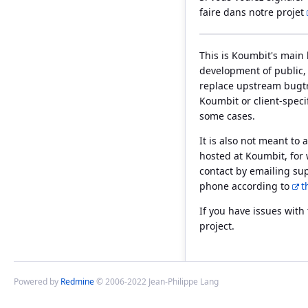
faire dans notre projet
This is Koumbit's main 
development of public, i
replace upstream bugtra
Koumbit or client-speci
some cases.
It is also not meant to
hosted at Koumbit, for
contact by emailing su
phone according to
t
If you have issues with t
project.
Powered by
Redmine
© 2006-2022 Jean-Philippe Lang