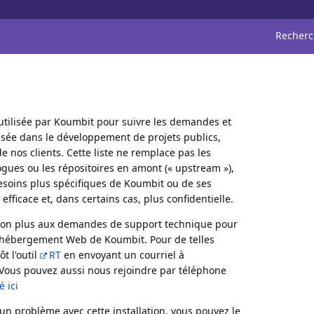
Recher
le utilisée par Koumbit pour suivre les demandes et
ilisée dans le développement de projets publics,
e nos clients. Cette liste ne remplace pas les
gues ou les répositoires en amont (« upstream »),
esoins plus spécifiques de Koumbit ou de ses
efficace et, dans certains cas, plus confidentielle.
r non plus aux demandes de support technique pour
 d'hébergement Web de Koumbit. Pour de telles
t l'outil
RT
en envoyant un courriel à
ous pouvez aussi nous rejoindre par téléphone
é ici
 un problème avec cette installation, vous pouvez le